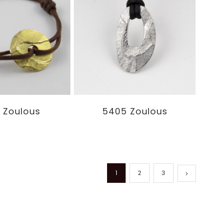
5405 Zoulous
 Zoulous
1
2
3