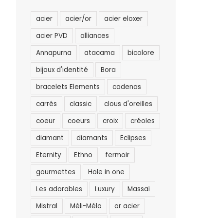
acier
acier/or
acier eloxer
acier PVD
alliances
Annapurna
atacama
bicolore
bijoux d'identité
Bora
bracelets Elements
cadenas
carrés
classic
clous d'oreilles
coeur
coeurs
croix
créoles
diamant
diamants
Eclipses
Eternity
Ethno
fermoir
gourmettes
Hole in one
Les adorables
Luxury
Massaï
Mistral
Méli-Mélo
or acier