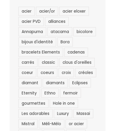
acier
acier/or
acier eloxer
acier PVD
alliances
Annapurna
atacama
bicolore
bijoux d'identité
Bora
bracelets Elements
cadenas
carrés
classic
clous d'oreilles
coeur
coeurs
croix
créoles
diamant
diamants
Eclipses
Eternity
Ethno
fermoir
gourmettes
Hole in one
Les adorables
Luxury
Massaï
Mistral
Méli-Mélo
or acier