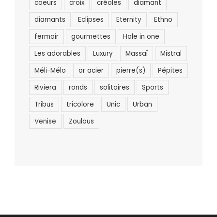
coeurs
croix
créoles
diamant
diamants
Eclipses
Eternity
Ethno
fermoir
gourmettes
Hole in one
Les adorables
Luxury
Massaï
Mistral
Méli-Mélo
or acier
pierre(s)
Pépites
Riviera
ronds
solitaires
Sports
Tribus
tricolore
Unic
Urban
Venise
Zoulous