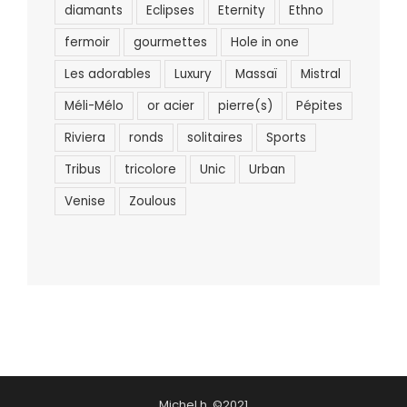
diamants
Eclipses
Eternity
Ethno
fermoir
gourmettes
Hole in one
Les adorables
Luxury
Massaï
Mistral
Méli-Mélo
or acier
pierre(s)
Pépites
Riviera
ronds
solitaires
Sports
Tribus
tricolore
Unic
Urban
Venise
Zoulous
Michel h. ©2021