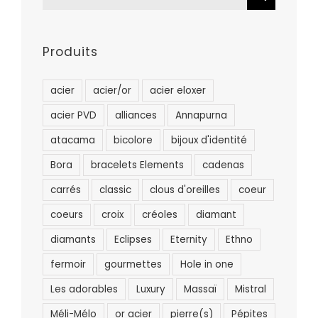
Produits
acier
acier/or
acier eloxer
acier PVD
alliances
Annapurna
atacama
bicolore
bijoux d'identité
Bora
bracelets Elements
cadenas
carrés
classic
clous d'oreilles
coeur
coeurs
croix
créoles
diamant
diamants
Eclipses
Eternity
Ethno
fermoir
gourmettes
Hole in one
Les adorables
Luxury
Massaï
Mistral
Méli-Mélo
or acier
pierre(s)
Pépites