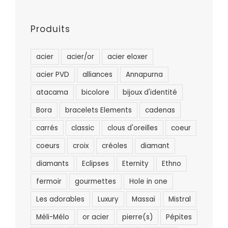
Produits
acier
acier/or
acier eloxer
acier PVD
alliances
Annapurna
atacama
bicolore
bijoux d'identité
Bora
bracelets Elements
cadenas
carrés
classic
clous d'oreilles
coeur
coeurs
croix
créoles
diamant
diamants
Eclipses
Eternity
Ethno
fermoir
gourmettes
Hole in one
Les adorables
Luxury
Massaï
Mistral
Méli-Mélo
or acier
pierre(s)
Pépites