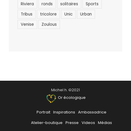
Riviera
ronds
solitaires
Sports
Tribus
tricolore
Unic
Urban
Venise
Zoulous
Michel h. ©2021
Or écologique
Portrait
Inspirations
Ambassadrice
Atelier-boutique
Presse
Videos
Médias