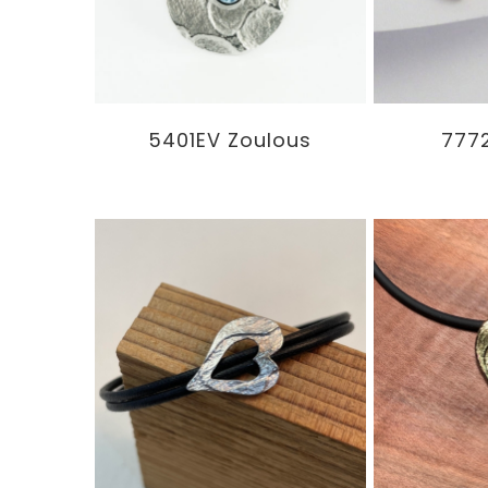
5401EV Zoulous
777