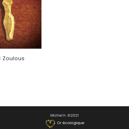
 Zoulous
Michel h. ©2021
Or écologique