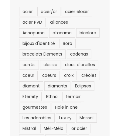
acier
acier/or
acier eloxer
acier PVD
alliances
Annapurna
atacama
bicolore
bijoux d'identité
Bora
bracelets Elements
cadenas
carrés
classic
clous d'oreilles
coeur
coeurs
croix
créoles
diamant
diamants
Eclipses
Eternity
Ethno
fermoir
gourmettes
Hole in one
Les adorables
Luxury
Massaï
Mistral
Méli-Mélo
or acier