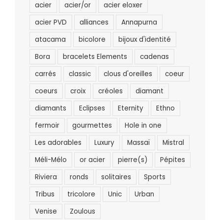
acier
acier/or
acier eloxer
acier PVD
alliances
Annapurna
atacama
bicolore
bijoux d'identité
Bora
bracelets Elements
cadenas
carrés
classic
clous d'oreilles
coeur
coeurs
croix
créoles
diamant
diamants
Eclipses
Eternity
Ethno
fermoir
gourmettes
Hole in one
Les adorables
Luxury
Massaï
Mistral
Méli-Mélo
or acier
pierre(s)
Pépites
Riviera
ronds
solitaires
Sports
Tribus
tricolore
Unic
Urban
Venise
Zoulous