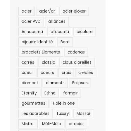
acier
acier/or
acier eloxer
acier PVD
alliances
Annapurna
atacama
bicolore
bijoux d'identité
Bora
bracelets Elements
cadenas
carrés
classic
clous d'oreilles
coeur
coeurs
croix
créoles
diamant
diamants
Eclipses
Eternity
Ethno
fermoir
gourmettes
Hole in one
Les adorables
Luxury
Massaï
Mistral
Méli-Mélo
or acier