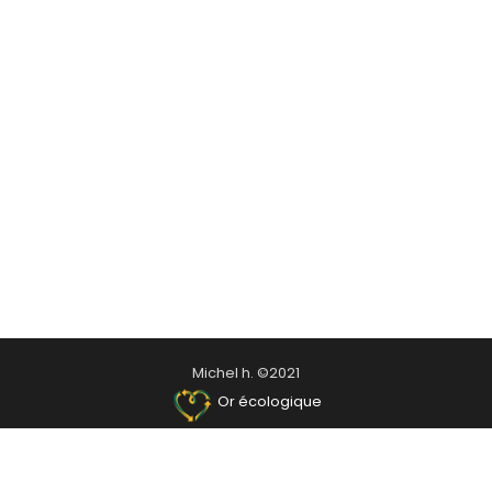
Michel h. ©2021
Or écologique
spirations
Ambassadrice
Atelier-boutique
Presse
Videos
Média