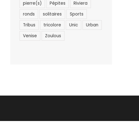
pierre(s)
Pépites
Riviera
ronds
solitaires
Sports
Tribus
tricolore
Unic
Urban
Venise
Zoulous
s
Point de vente