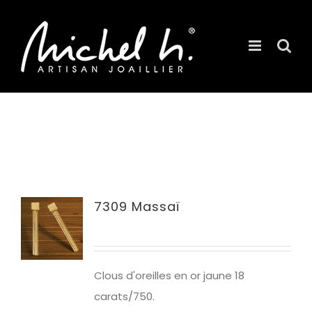
Passer
au
contenu
7309 Massaï
Clous d'oreilles en or jaune
18
carats/
750.