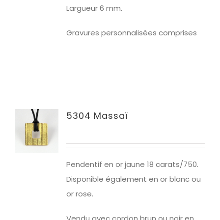
Largueur 6 mm.
Gravures personnalisées comprises
5304 Massaï
Pendentif en or jaune
18 carats/750.
Disponible également en or blanc ou
or rose.
Vendu avec cordon brun ou noir en