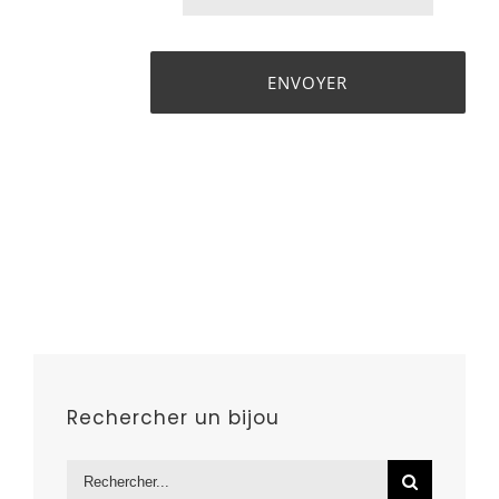
Rechercher un bijou
Rechercher: