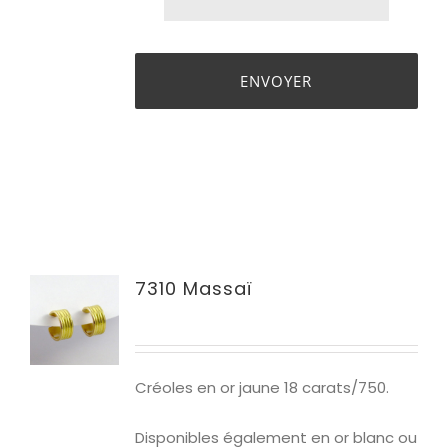
7310 Massaï
Créoles en or jaune 18 carats/750.
Disponibles également en or blanc ou