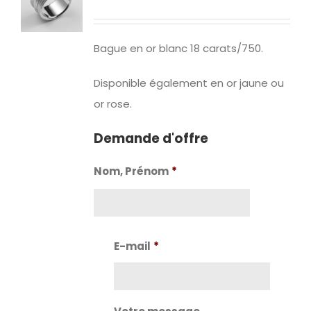
Bague en or blanc 18 carats/750.
Disponible également en or jaune ou
or rose.
Demande d'offre
Nom, Prénom
*
Nom
E-mail
*