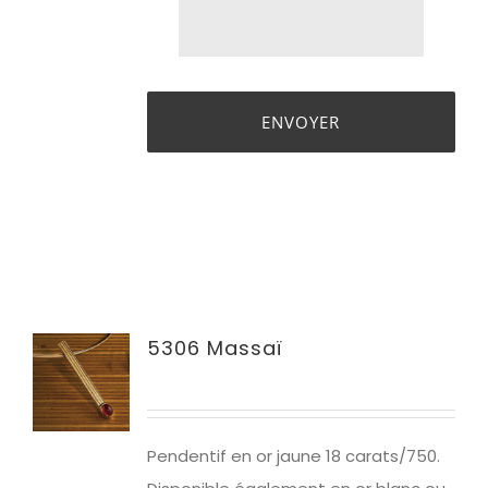
5306 Massaï
Pendentif en or jaune
18 carats/750.