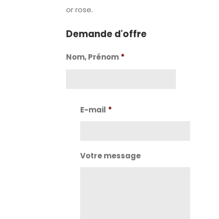
or rose.
Demande d'offre
Nom, Prénom
*
Nom
E-mail
*
Votre message