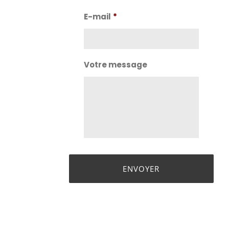
Nom
E-mail
*
Votre message