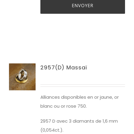
2957(D) Massaï
Alliances disponibles en or jaune, or
blanc ou or rose 750.
2957 D avec 3 diamants de 1,6 mm
(0,054ct.).