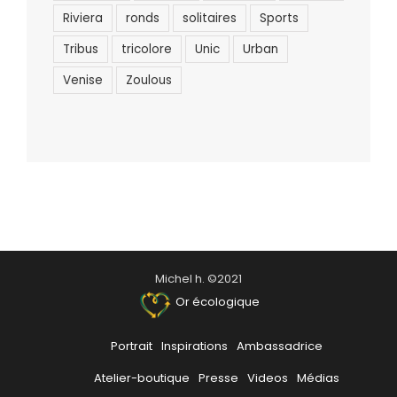
Riviera
ronds
solitaires
Sports
Tribus
tricolore
Unic
Urban
Venise
Zoulous
Michel h. ©2021
Or écologique
Portrait
Inspirations
Ambassadrice
Atelier-boutique
Presse
Videos
Médias