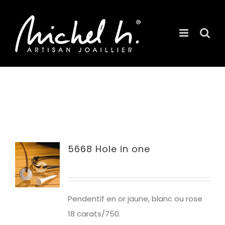
Passer
au
contenu
5668 Hole in one
Pendentif en or jaune, blanc ou rose
18 carats/750.