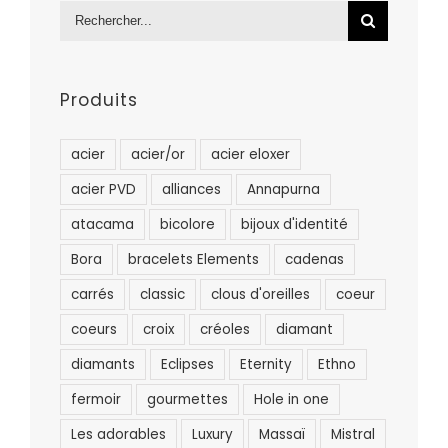
Rechercher:
Produits
acier
acier/or
acier eloxer
acier PVD
alliances
Annapurna
atacama
bicolore
bijoux d'identité
Bora
bracelets Elements
cadenas
carrés
classic
clous d'oreilles
coeur
coeurs
croix
créoles
diamant
diamants
Eclipses
Eternity
Ethno
fermoir
gourmettes
Hole in one
Les adorables
Luxury
Massaï
Mistral