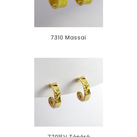
7310 Massaï
7701EV Ténéré