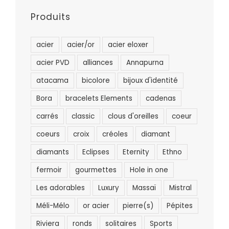
Produits
acier
acier/or
acier eloxer
acier PVD
alliances
Annapurna
atacama
bicolore
bijoux d'identité
Bora
bracelets Elements
cadenas
carrés
classic
clous d'oreilles
coeur
coeurs
croix
créoles
diamant
diamants
Eclipses
Eternity
Ethno
fermoir
gourmettes
Hole in one
Les adorables
Luxury
Massaï
Mistral
Méli-Mélo
or acier
pierre(s)
Pépites
Riviera
ronds
solitaires
Sports