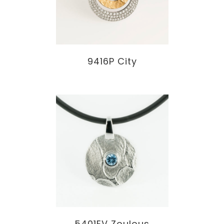
9416P City
5401EV Zoulous