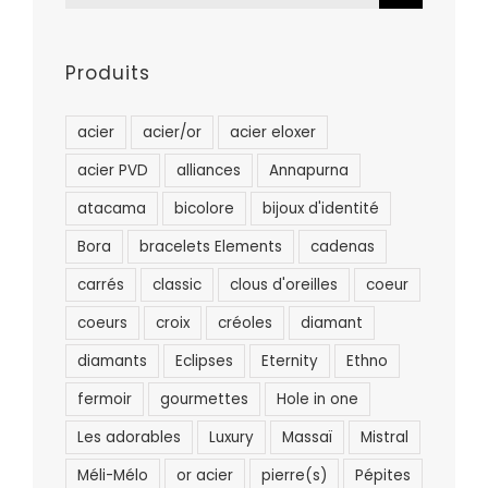
Produits
acier
acier/or
acier eloxer
acier PVD
alliances
Annapurna
atacama
bicolore
bijoux d'identité
Bora
bracelets Elements
cadenas
carrés
classic
clous d'oreilles
coeur
coeurs
croix
créoles
diamant
diamants
Eclipses
Eternity
Ethno
fermoir
gourmettes
Hole in one
Les adorables
Luxury
Massaï
Mistral
Méli-Mélo
or acier
pierre(s)
Pépites