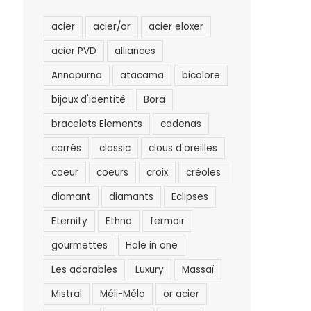
acier
acier/or
acier eloxer
acier PVD
alliances
Annapurna
atacama
bicolore
bijoux d'identité
Bora
bracelets Elements
cadenas
carrés
classic
clous d'oreilles
coeur
coeurs
croix
créoles
diamant
diamants
Eclipses
Eternity
Ethno
fermoir
gourmettes
Hole in one
Les adorables
Luxury
Massaï
Mistral
Méli-Mélo
or acier