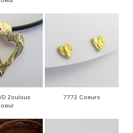
coeur
VD Zoulous
7772 Coeurs
coeur