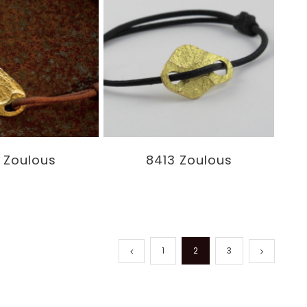
 Zoulous
8413 Zoulous
1
2
3