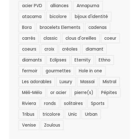
acier PVD
alliances
Annapurna
atacama
bicolore
bijoux d'identité
Bora
bracelets Elements
cadenas
carrés
classic
clous d'oreilles
coeur
coeurs
croix
créoles
diamant
diamants
Eclipses
Eternity
Ethno
fermoir
gourmettes
Hole in one
Les adorables
Luxury
Massaï
Mistral
Méli-Mélo
or acier
pierre(s)
Pépites
Riviera
ronds
solitaires
Sports
Tribus
tricolore
Unic
Urban
Venise
Zoulous