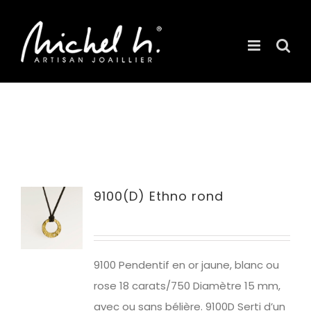
Passer
au
contenu
9100(D) Ethno rond
9100 Pendentif en or jaune, blanc ou
rose 18 carats/750
Diamètre 15 mm,
avec ou sans bélière.
9100D S
erti d’un