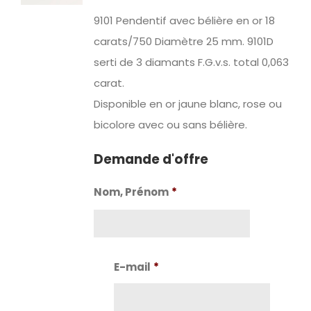
9101 Pendentif avec bélière en or
18
carats/750 Diamètre 25 mm.
9101D
serti de 3 diamants F.G.v.s. total 0,063
carat.
Disponible en or jaune blanc, rose ou
bicolore avec ou sans bélière.
Demande d'offre
Nom, Prénom
*
Nom
E-mail
*