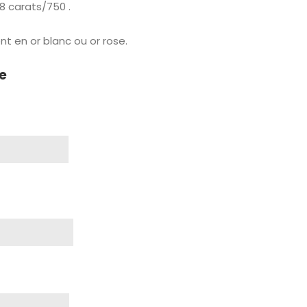
18 carats/750
.
t en or blanc ou or rose.
e