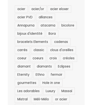
acier
acier/or
acier eloxer
acier PVD
alliances
Annapurna
atacama
bicolore
bijoux d'identité
Bora
bracelets Elements
cadenas
carrés
classic
clous d'oreilles
coeur
coeurs
croix
créoles
diamant
diamants
Eclipses
Eternity
Ethno
fermoir
gourmettes
Hole in one
Les adorables
Luxury
Massaï
Mistral
Méli-Mélo
or acier