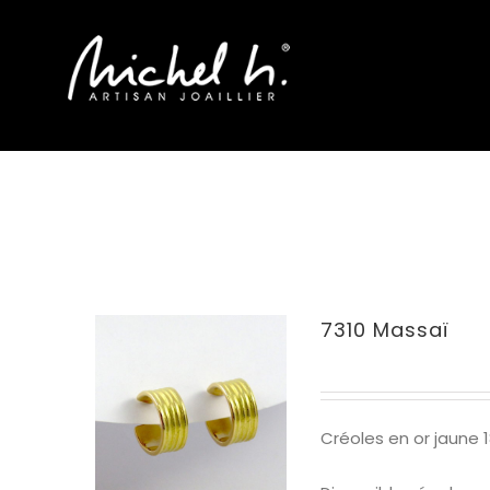
Passer
au
contenu
7310 Massaï
Créoles en or jaune 