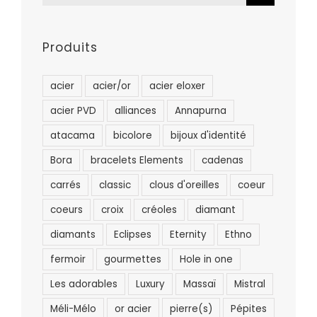
Produits
acier
acier/or
acier eloxer
acier PVD
alliances
Annapurna
atacama
bicolore
bijoux d'identité
Bora
bracelets Elements
cadenas
carrés
classic
clous d'oreilles
coeur
coeurs
croix
créoles
diamant
diamants
Eclipses
Eternity
Ethno
fermoir
gourmettes
Hole in one
Les adorables
Luxury
Massaï
Mistral
Méli-Mélo
or acier
pierre(s)
Pépites