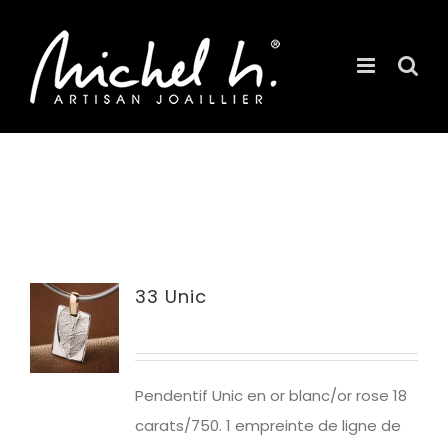
Passer
au
contenu
33 Unic
Pendentif Unic en or blanc/or rose 18
carats/750. 1 empreinte de ligne de