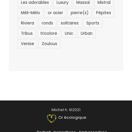
Les adorables
Luxury
Massaï
Mistral
Méli-Mélo
or acier
pierre(s)
Pépites
Riviera
ronds
solitaires
Sports
Tribus
tricolore
Unic
Urban
Venise
Zoulous
Michel h. ©2021
Or écologique