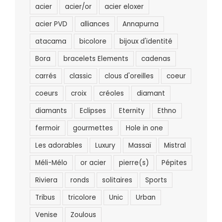
acier
acier/or
acier eloxer
acier PVD
alliances
Annapurna
atacama
bicolore
bijoux d'identité
Bora
bracelets Elements
cadenas
carrés
classic
clous d'oreilles
coeur
coeurs
croix
créoles
diamant
diamants
Eclipses
Eternity
Ethno
fermoir
gourmettes
Hole in one
Les adorables
Luxury
Massaï
Mistral
Méli-Mélo
or acier
pierre(s)
Pépites
Riviera
ronds
solitaires
Sports
Tribus
tricolore
Unic
Urban
Venise
Zoulous